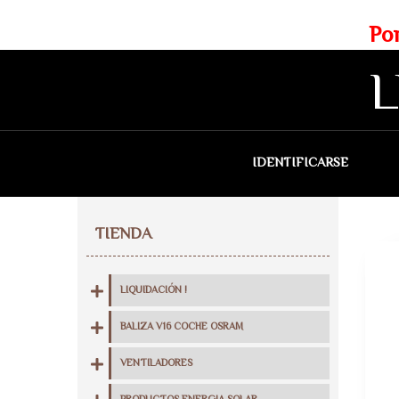
Web exclusiva para profesionales
Portes gratis para Madrid a 
L
IDENTIFICARSE
QU
TIENDA
LIQUIDACIÓN !
BALIZA V16 COCHE OSRAM
VENTILADORES