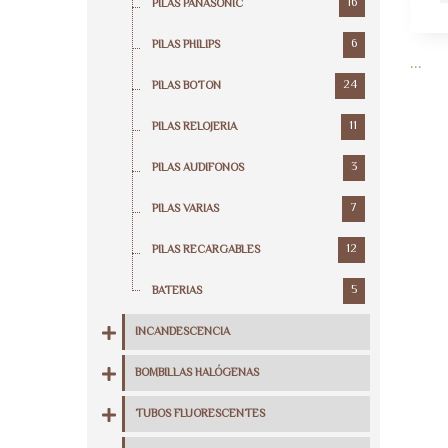
16
PILAS PANASONIC
6
PILAS PHILIPS
...
24
PILAS BOTON
11
PILAS RELOJERIA
3
PILAS AUDIFONOS
7
PILAS VARIAS
12
PILAS RECARGABLES
5
BATERIAS
INCANDESCENCIA
BOMBILLAS HALÓGENAS
TUBOS FLUORESCENTES