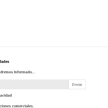
edades
ndremos informado...
Enviar
vacidad
ciones comerciales.