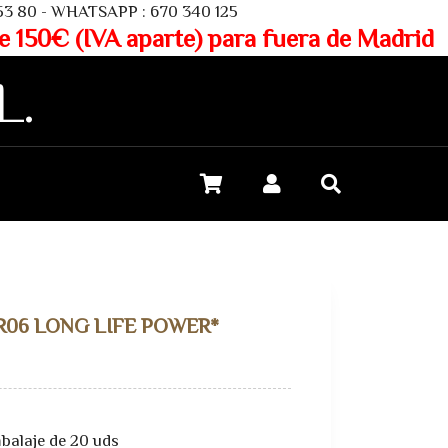
SAPP : 670 340 125
aparte) para fuera de Madrid
L.
LR06 LONG LIFE POWER*
balaje de 20 uds