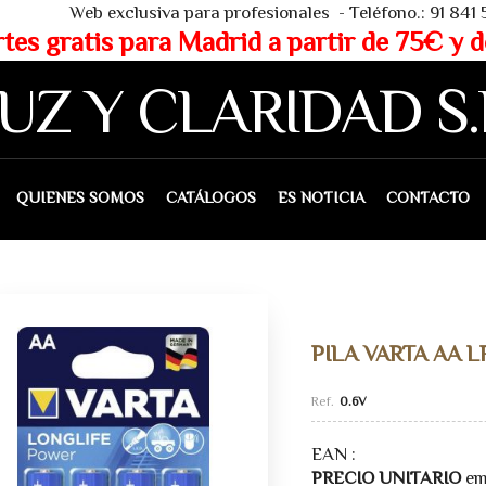
 - Teléfono.: 91 841 53 80 - WHAT
partir de 75€ y de 150€ (IVA 
UZ Y CLARIDAD S.
IENES SOMOS
CATÁLOGOS
ES NOTICIA
CONTACTO
PILA VARTA AA 
0.6V
EAN :
PRECIO UNITARIO
em