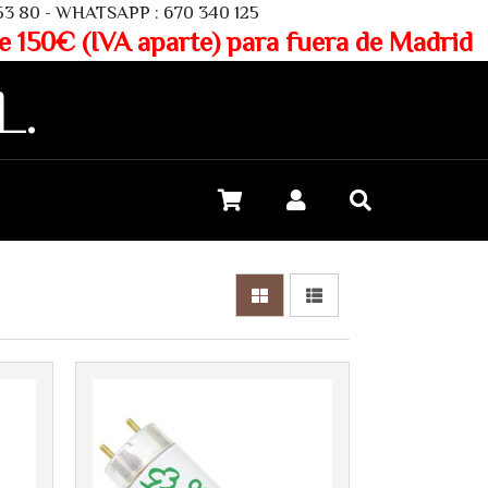
SAPP : 670 340 125
aparte) para fuera de Madrid
L.