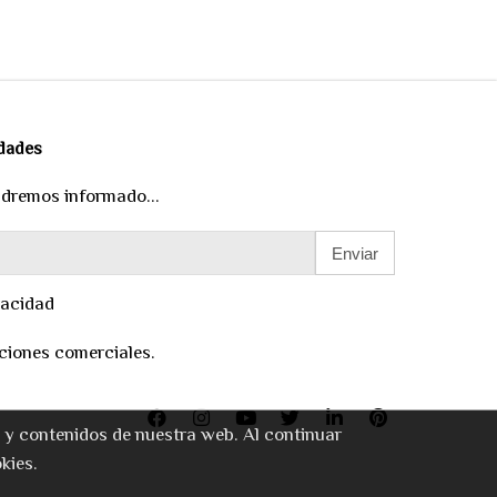
edades
ndremos informado...
Enviar
vacidad
ciones comerciales.
o y contenidos de nuestra web. Al continuar
kies.