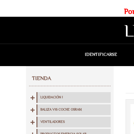
Web exclusiva para profesionales
Portes gratis para Madrid a 
L
IDENTIFICARSE
QU
TIENDA
LIQUIDACIÓN !
BALIZA V16 COCHE OSRAM
VENTILADORES