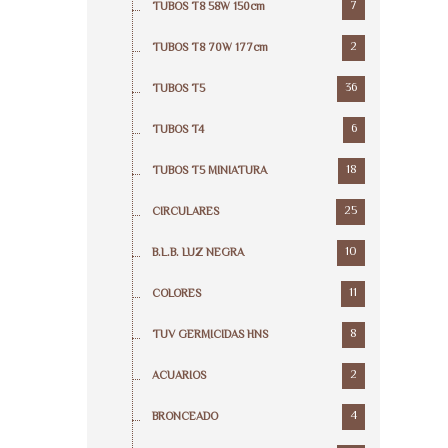
7
TUBOS T8 58W 150cm
2
TUBOS T8 70W 177cm
36
TUBOS T5
6
TUBOS T4
18
TUBOS T5 MINIATURA
25
CIRCULARES
10
B.L.B. LUZ NEGRA
11
COLORES
8
TUV GERMICIDAS HNS
2
ACUARIOS
4
BRONCEADO