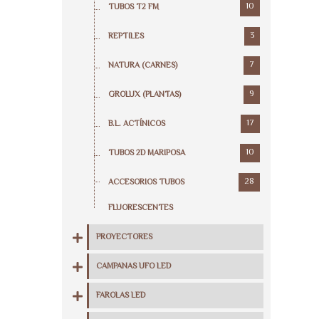
10
TUBOS T2 FM
3
REPTILES
7
NATURA (CARNES)
9
GROLUX (PLANTAS)
17
B.L. ACTÍNICOS
10
TUBOS 2D MARIPOSA
28
ACCESORIOS TUBOS
FLUORESCENTES
PROYECTORES
CAMPANAS UFO LED
FAROLAS LED