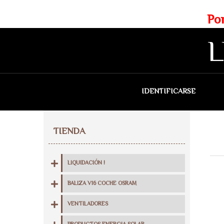
Web exclusiva para profesionales
Portes gratis para Madrid a 
L
IDENTIFICARSE
QU
TIENDA
LIQUIDACIÓN !
BALIZA V16 COCHE OSRAM
VENTILADORES