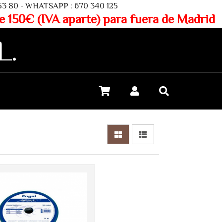
SAPP : 670 340 125
aparte) para fuera de Madrid
L.