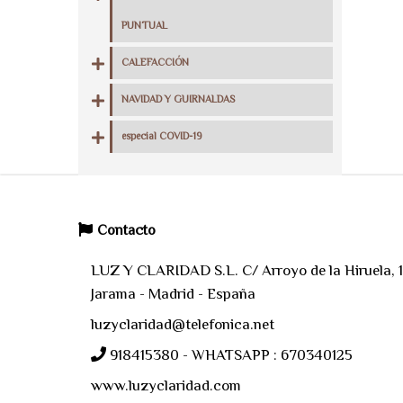
PUNTUAL
CALEFACCIÓN
NAVIDAD Y GUIRNALDAS
especial COVID-19
Contacto
LUZ Y CLARIDAD S.L. C/ Arroyo de la Hiruela, 11
Jarama - Madrid - España
luzyclaridad@telefonica.net
918415380 - WHATSAPP : 670340125
www.luzyclaridad.com