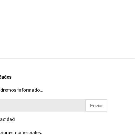
edades
ndremos informado...
Enviar
vacidad
ciones comerciales.