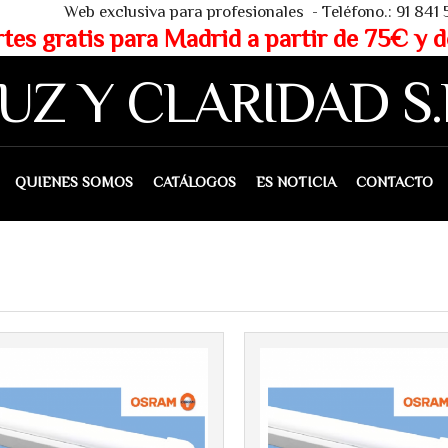
 - Teléfono.: 91 841 53 80 - WHAT
partir de 75€ y de 150€ (IVA 
UZ Y CLARIDAD S.
IENES SOMOS
CATÁLOGOS
ES NOTICIA
CONTACTO
Más info