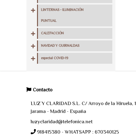
LINTERNAS - ILUMINACIÓN
PUNTUAL
CALEFACCIÓN
NAVIDAD Y GUIRNALDAS
especial COVID-19
Contacto
LUZ Y CLARIDAD S.L. C/ Arroyo de la Hiruela, 11
Jarama - Madrid - España
luzyclaridad@telefonica.net
918415380 - WHATSAPP : 670340125