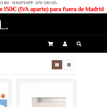
SAPP : 670 340 125
aparte) para fuera de Madrid
L.