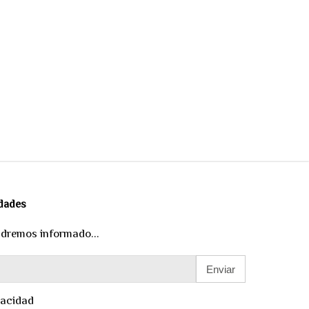
edades
ndremos informado...
Enviar
vacidad