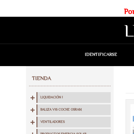
Web exclusiva para profesionales
Portes gratis para Madrid a 
L
IDENTIFICARSE
QU
TIENDA
LIQUIDACIÓN !
BALIZA V16 COCHE OSRAM
VENTILADORES