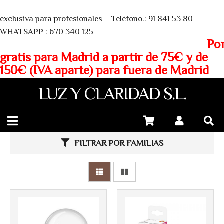
We
exclusiva para profesionales - Teléfono.: 91 841 53 80 -
WHATSAPP : 670 340 125
Porte
gratis para Madrid a partir de 75€ y de
150€ (IVA aparte) para fuera de Madrid
LUZ Y CLARIDAD S.L.
FILTRAR POR FAMILIAS
Más info
Más info