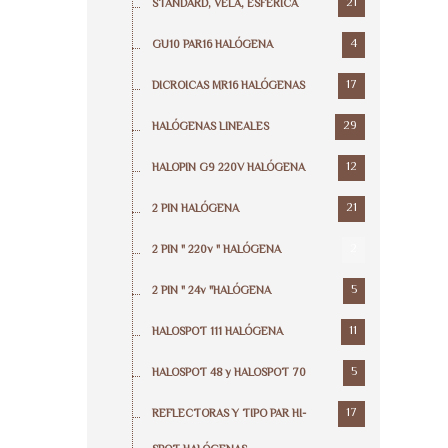
21
STANDARD, VELA, ESFERICA
4
GU10 PAR16 HALÓGENA
17
DICROICAS MR16 HALÓGENAS
29
HALÓGENAS LINEALES
12
HALOPIN G9 220V HALÓGENA
21
2 PIN HALÓGENA
2
2 PIN " 220v " HALÓGENA
5
2 PIN " 24v "HALÓGENA
11
HALOSPOT 111 HALÓGENA
5
HALOSPOT 48 y HALOSPOT 70
17
REFLECTORAS Y TIPO PAR HI-