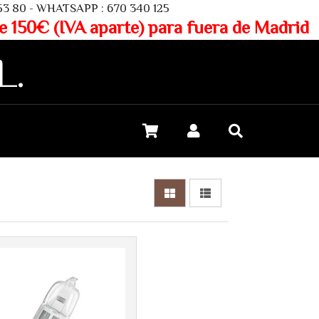
SAPP : 670 340 125
aparte) para fuera de Madrid
L.