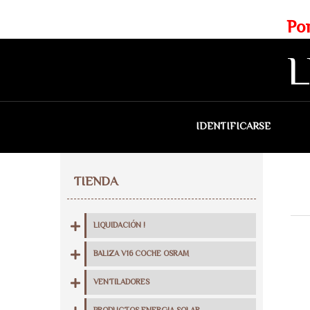
Web exclusiva para profesionales
Portes gratis para Madrid a 
L
IDENTIFICARSE
QU
TIENDA
LIQUIDACIÓN !
BALIZA V16 COCHE OSRAM
VENTILADORES