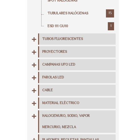
SPOT HALÓGENAS
15
TUBULARES HALÓGENAS
1
ESD 111 GU10
TUBOS FLUORESCENTES
PROYECTORES
CAMPANAS UFO LED
FAROLAS LED
CABLE
MATERIAL ELÉCTRICO
HALOGENURO, SODIO, VAPOR
MERCURIO, MEZCLA