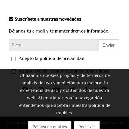
Suscríbete a nuestras novedades
Déjanos tu e-mail y te mantendremos informado...
Enviar
Acepto la política de privacidad
Acepto recibir comunicaciones comerciales.
Utilizamos cookies propias y de terceros de
análisis de uso y medición para mejorar la
experiencia de uso y contenidos de nuestra
web. Al continuar con la navegación
entendemos que aceptas nuestra política de
cookies.
© Copyright 2026 |
Aviso legal
|
Política de privacidad
|
Cookies
| Desarrollo
Política de cookies
Rechazar