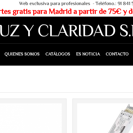
 - Teléfono.: 91 841 53 80 - WHAT
partir de 75€ y de 150€ (IVA 
UZ Y CLARIDAD S.
IENES SOMOS
CATÁLOGOS
ES NOTICIA
CONTACTO