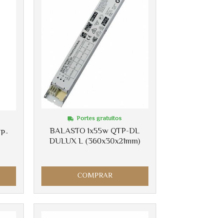
Portes gratuitos
BALASTO 1x55w QTP-DL
P-
DULUX L (360x30x21mm)
COMPRAR