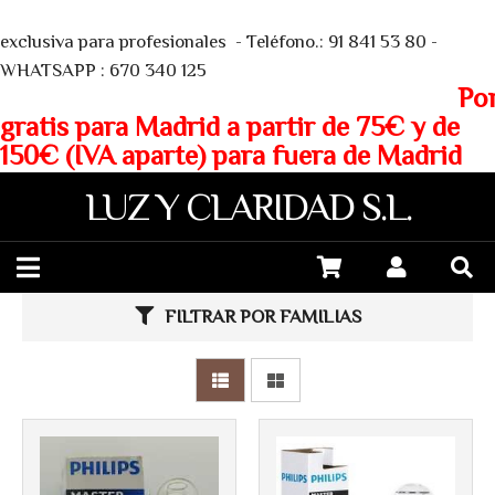
Más info
Más info
We
exclusiva para profesionales - Teléfono.: 91 841 53 80 -
WHATSAPP : 670 340 125
Porte
gratis para Madrid a partir de 75€ y de
150€ (IVA aparte) para fuera de Madrid
LUZ Y CLARIDAD S.L.
FILTRAR POR FAMILIAS
Más info
Más info