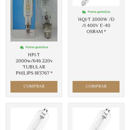
Portes gratuitos
HQI-T 2000W /D
/I 400V E-40
OSRAM *
Portes gratuitos
HPI-T
2000w/646 220v
TUBULAR
PHILIPS 183767 *
COMPRAR
COMPRAR