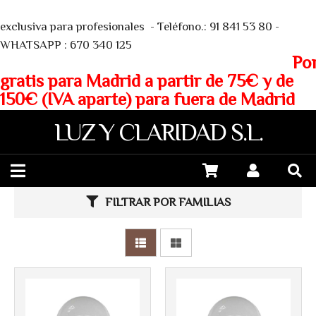
We
exclusiva para profesionales - Teléfono.: 91 841 53 80 -
WHATSAPP : 670 340 125
Porte
gratis para Madrid a partir de 75€ y de
150€ (IVA aparte) para fuera de Madrid
LUZ Y CLARIDAD S.L.
Más info
Más info
FILTRAR POR FAMILIAS