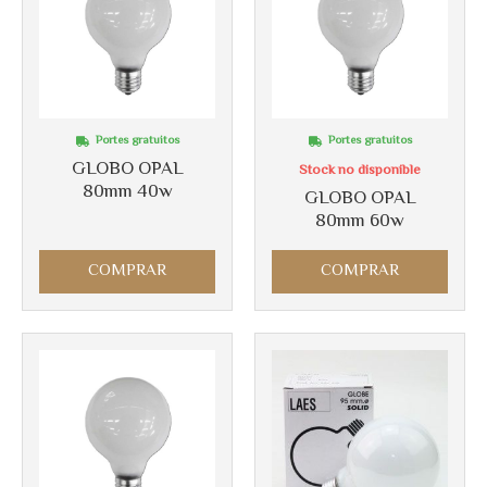
Más info
Más info
Portes gratuitos
Portes gratuitos
GLOBO OPAL
Stock no disponible
80mm 40w
GLOBO OPAL
80mm 60w
COMPRAR
COMPRAR