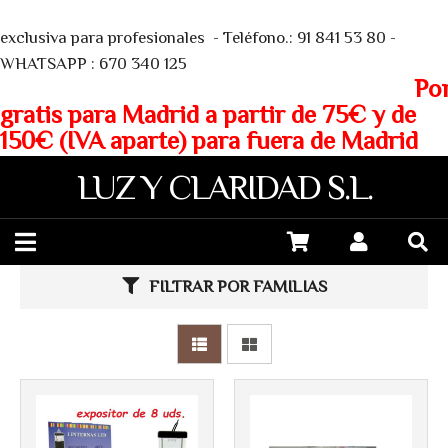
We
exclusiva para profesionales - Teléfono.: 91 841 53 80 -
WHATSAPP : 670 340 125
Porte
gratis para Madrid a partir de 75€ y de
150€ (IVA aparte) para fuera de Madrid
LUZ Y CLARIDAD S.L.
FILTRAR POR FAMILIAS
Más info
Más info