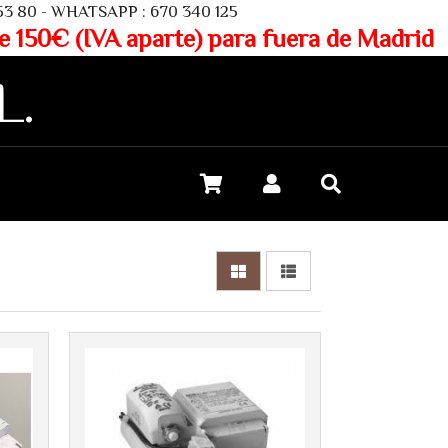
SAPP : 670 340 125
aparte) para fuera de Madrid
L.
Más info