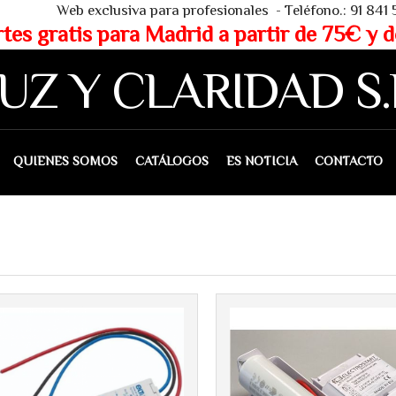
 - Teléfono.: 91 841 53 80 - WHAT
partir de 75€ y de 150€ (IVA 
UZ Y CLARIDAD S.
IENES SOMOS
CATÁLOGOS
ES NOTICIA
CONTACTO
Más info
Más info