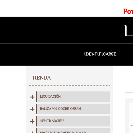
Web exclusiva para profesionales
Portes gratis para Madrid a 
L
IDENTIFICARSE
QU
TIENDA
LIQUIDACIÓN !
BALIZA V16 COCHE OSRAM
VENTILADORES