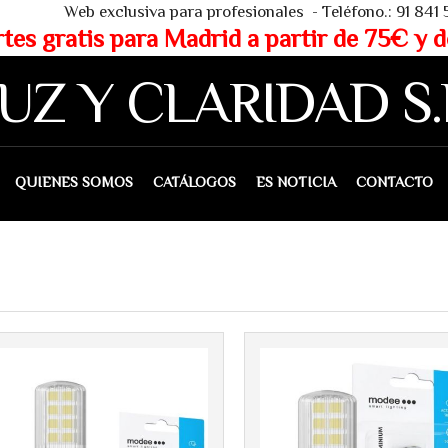
 - Teléfono.: 91 841 53 80 - WHAT
partir de 75€ y de 150€ (IVA 
UZ Y CLARIDAD S.
IENES SOMOS
CATÁLOGOS
ES NOTICIA
CONTACTO
Más info
Más info