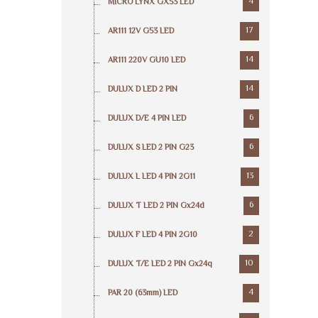
4
MICRO LYNX GX53 LED
17
AR111 12V G53 LED
14
AR111 220V GU10 LED
14
DULUX D LED 2 PIN
6
DULUX D/E 4 PIN LED
6
DULUX S LED 2 PIN G23
13
DULUX L LED 4 PIN 2G11
6
DULUX T LED 2 PIN Gx24d
2
DULUX F LED 4 PIN 2G10
10
DULUX T/E LED 2 PIN Gx24q
4
PAR 20 (63mm) LED