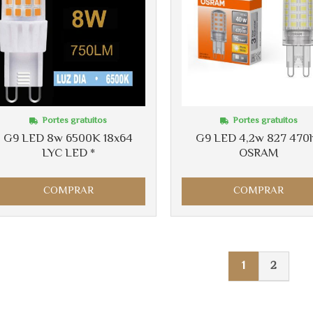
Portes gratuitos
Portes gratuitos
G9 LED 8w 6500K 18x64
G9 LED 4,2w 827 470
LYC LED *
OSRAM
COMPRAR
COMPRAR
1
2