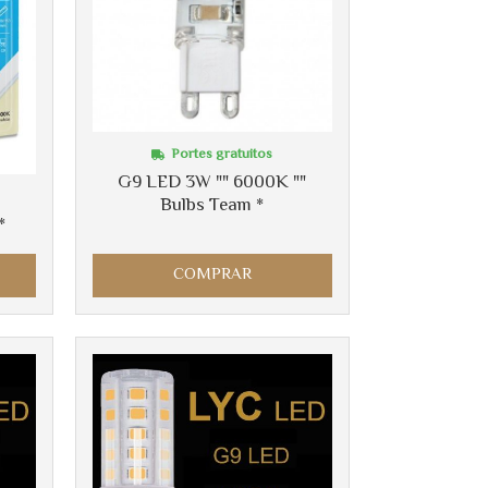
Portes gratuitos
G9 LED 3W "" 6000K ""
Bulbs Team *
*
COMPRAR
Más info