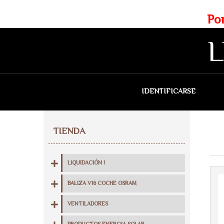
Web exclusiva para profesionales
Portes gratis para Madrid a 
L
IDENTIFICARSE
QU
TIENDA
LIQUIDACIÓN !
BALIZA V16 COCHE OSRAM
VENTILADORES