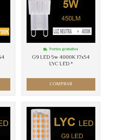
Portes gratuitos
54
G9 LED 5w 4000K 17x54
LYC LED *
COMPRAR