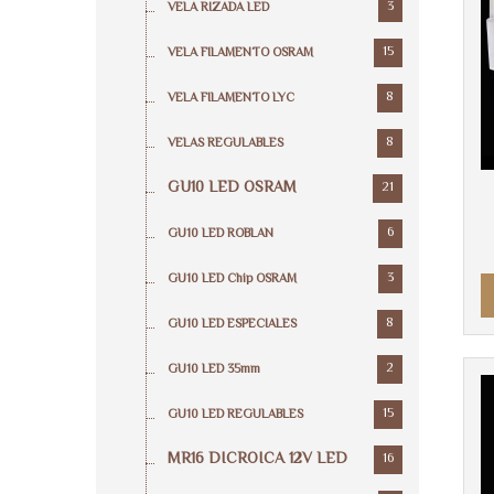
3
VELA RIZADA LED
15
VELA FILAMENTO OSRAM
8
VELA FILAMENTO LYC
8
VELAS REGULABLES
GU10 LED OSRAM
21
6
GU10 LED ROBLAN
3
GU10 LED Chip OSRAM
8
GU10 LED ESPECIALES
2
GU10 LED 35mm
15
GU10 LED REGULABLES
MR16 DICROICA 12V LED
16