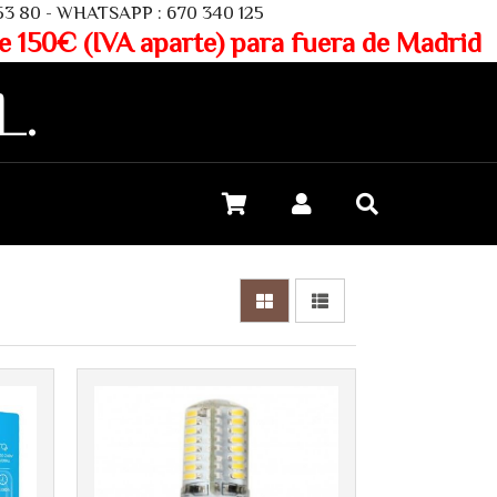
SAPP : 670 340 125
aparte) para fuera de Madrid
L.
Más info