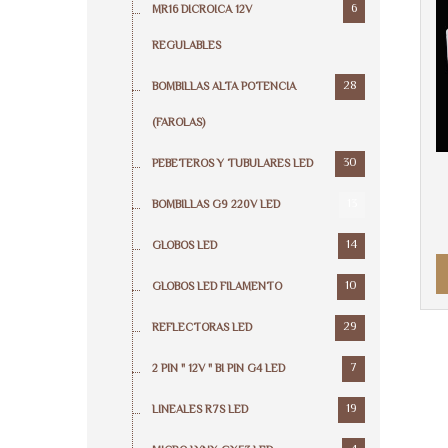
6
MR16 DICROICA 12V
REGULABLES
28
BOMBILLAS ALTA POTENCIA
(FAROLAS)
30
PEBETEROS Y TUBULARES LED
13
BOMBILLAS G9 220V LED
14
GLOBOS LED
10
GLOBOS LED FILAMENTO
29
REFLECTORAS LED
7
2 PIN " 12V " BI PIN G4 LED
19
LINEALES R7S LED