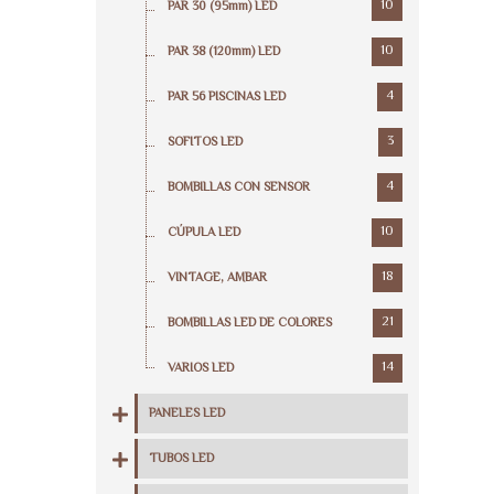
10
PAR 30 (95mm) LED
10
PAR 38 (120mm) LED
4
PAR 56 PISCINAS LED
3
SOFITOS LED
4
BOMBILLAS CON SENSOR
10
CÚPULA LED
18
VINTAGE, AMBAR
21
BOMBILLAS LED DE COLORES
14
VARIOS LED
PANELES LED
TUBOS LED