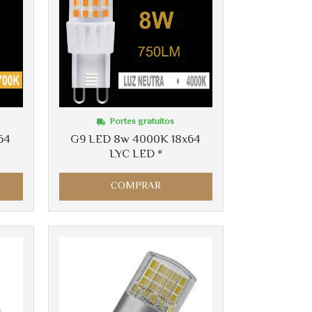
Portes gratuitos
64
G9 LED 8w 4000K 18x64
LYC LED *
COMPRAR