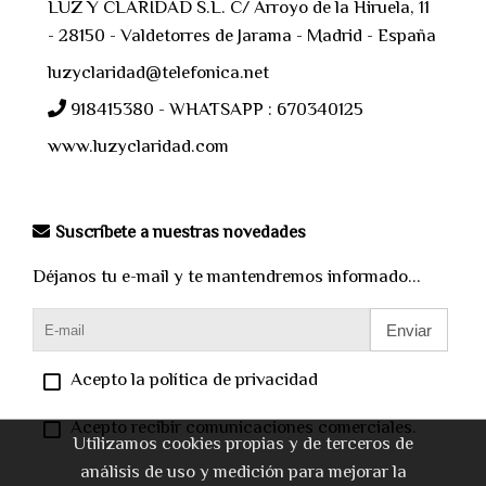
LUZ Y CLARIDAD S.L. C/ Arroyo de la Hiruela, 11
- 28150 - Valdetorres de Jarama - Madrid - España
luzyclaridad@telefonica.net
918415380 - WHATSAPP : 670340125
www.luzyclaridad.com
Suscríbete a nuestras novedades
Déjanos tu e-mail y te mantendremos informado...
Enviar
Acepto la política de privacidad
Acepto recibir comunicaciones comerciales.
Utilizamos cookies propias y de terceros de
análisis de uso y medición para mejorar la