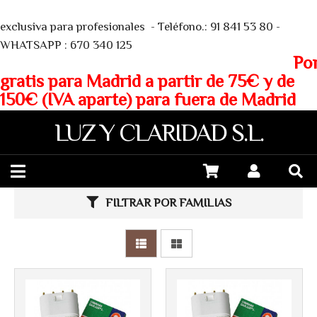
We
exclusiva para profesionales - Teléfono.: 91 841 53 80 -
WHATSAPP : 670 340 125
Porte
gratis para Madrid a partir de 75€ y de
150€ (IVA aparte) para fuera de Madrid
Más info
Más info
LUZ Y CLARIDAD S.L.
FILTRAR POR FAMILIAS