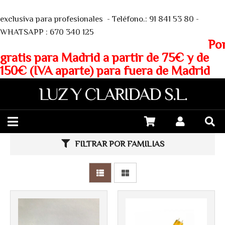
We
exclusiva para profesionales - Teléfono.: 91 841 53 80 -
WHATSAPP : 670 340 125
Porte
gratis para Madrid a partir de 75€ y de
150€ (IVA aparte) para fuera de Madrid
LUZ Y CLARIDAD S.L.
Más info
Más info
FILTRAR POR FAMILIAS