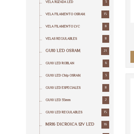
3
VELA RIZADA LED
15
VELA FILAMENTO OSRAM
8
VELA FILAMENTO LYC
8
VELAS REGULABLES
GU10 LED OSRAM
21
6
GU10 LED ROBLAN
3
GU10 LED Chip OSRAM
8
GU10 LED ESPECIALES
2
GU10 LED 35mm
15
GU10 LED REGULABLES
MR16 DICROICA 12V LED
16