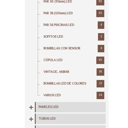
10
PAR 30 (95mm) LED
10
PAR 38 (120mm) LED
4
PAR 56 PISCINAS LED
3
SOFITOS LED
4
BOMBILLAS CON SENSOR
10
CÚPULA LED
18
VINTAGE, AMBAR
21
BOMBILLAS LED DE COLORES
14
VARIOS LED
PANELES LED
TUBOS LED