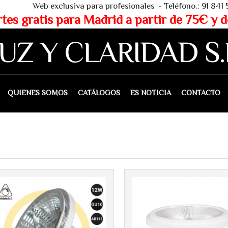
 - Teléfono.: 91 841 53 80 - WHAT
partir de 75€ y de 150€ (IVA 
UZ Y CLARIDAD S.
IENES SOMOS
CATÁLOGOS
ES NOTICIA
CONTACTO
Más info
Más info