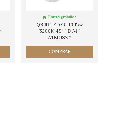
Portes gratuitos
w
QR 111 LED GU10 15w
*
3200K 45º " DIM "
ATMOSS *
COMPRAR