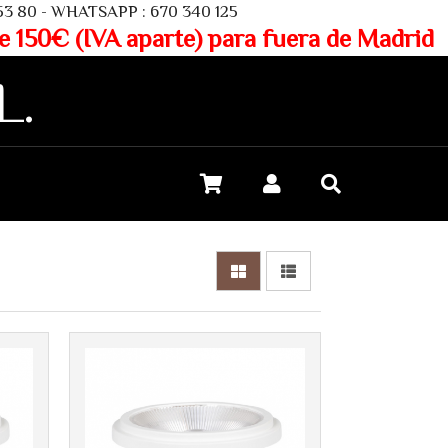
SAPP : 670 340 125
aparte) para fuera de Madrid
L.
Más info