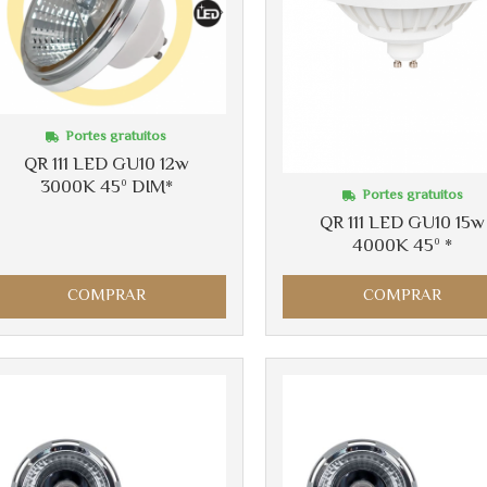
Portes gratuitos
QR 111 LED GU10 12w
3000K 45º DIM*
Portes gratuitos
QR 111 LED GU10 15w
4000K 45º *
COMPRAR
COMPRAR
Más info
Más info