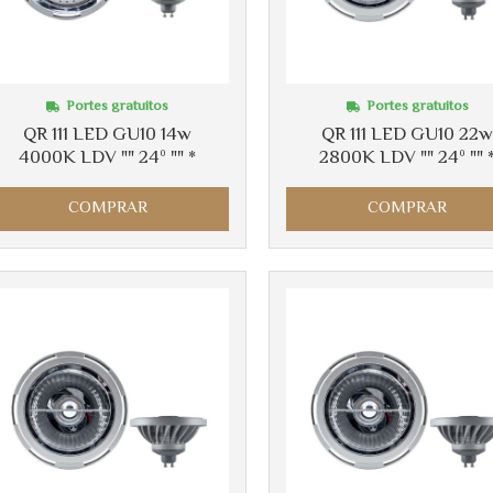
Portes gratuitos
Portes gratuitos
QR 111 LED GU10 14w
QR 111 LED GU10 22
4000K LDV "" 24º "" *
2800K LDV "" 24º "" 
COMPRAR
COMPRAR