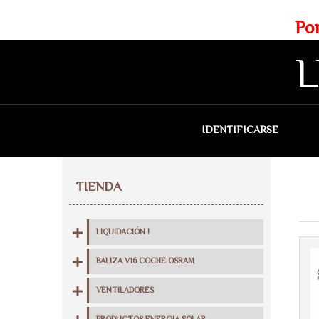
Web exclusiva para profesionales
Portes gratis para Madrid a 
L
IDENTIFICARSE
QU
TIENDA
LIQUIDACIÓN !
BALIZA V16 COCHE OSRAM
VENTILADORES