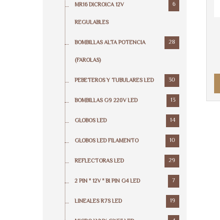
6
MR16 DICROICA 12V
REGULABLES
28
BOMBILLAS ALTA POTENCIA
(FAROLAS)
30
PEBETEROS Y TUBULARES LED
13
BOMBILLAS G9 220V LED
14
GLOBOS LED
10
GLOBOS LED FILAMENTO
29
REFLECTORAS LED
7
2 PIN " 12V " BI PIN G4 LED
19
LINEALES R7S LED