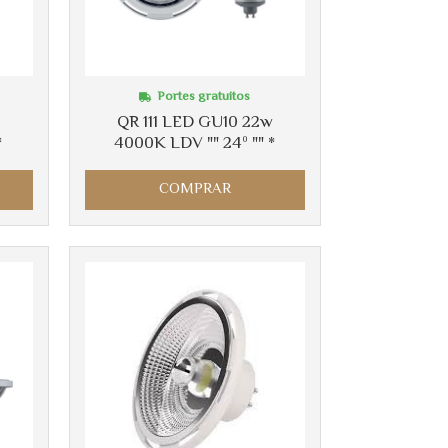
Portes gratuitos
w
QR 111 LED GU10 22w
*
4000K LDV "" 24º "" *
COMPRAR