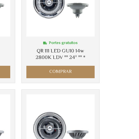
Portes gratuitos
QR 111 LED GU10 14w
2800K LDV "" 24º "" *
COMPRAR