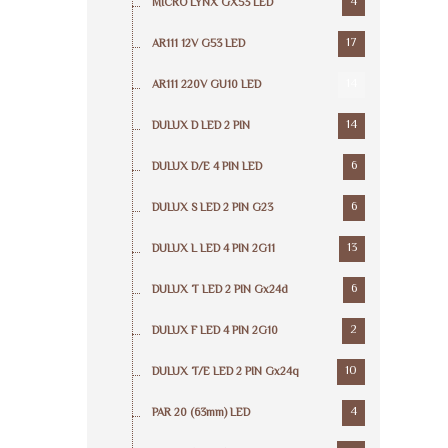
4
MICRO LYNX GX53 LED
17
AR111 12V G53 LED
14
AR111 220V GU10 LED
14
DULUX D LED 2 PIN
6
DULUX D/E 4 PIN LED
6
DULUX S LED 2 PIN G23
13
DULUX L LED 4 PIN 2G11
6
DULUX T LED 2 PIN Gx24d
2
DULUX F LED 4 PIN 2G10
10
DULUX T/E LED 2 PIN Gx24q
4
PAR 20 (63mm) LED