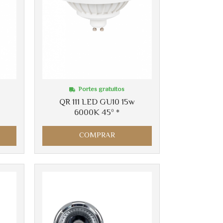
Portes gratuitos
QR 111 LED GU10 15w
6000K 45º *
COMPRAR
Más info