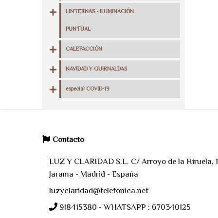
LINTERNAS - ILUMINACIÓN
PUNTUAL
CALEFACCIÓN
NAVIDAD Y GUIRNALDAS
especial COVID-19
Contacto
LUZ Y CLARIDAD S.L. C/ Arroyo de la Hiruela, 11
Jarama - Madrid - España
luzyclaridad@telefonica.net
918415380 - WHATSAPP : 670340125