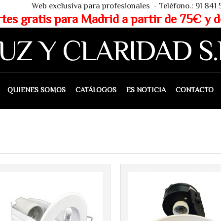
 - Teléfono.: 91 841 53 80 - WHAT
partir de 75€ y de 150€ (IVA 
UZ Y CLARIDAD S.
IENES SOMOS
CATÁLOGOS
ES NOTICIA
CONTACTO
Más info
Más info