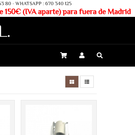
SAPP : 670 340 125
aparte) para fuera de Madrid
L.
Más info