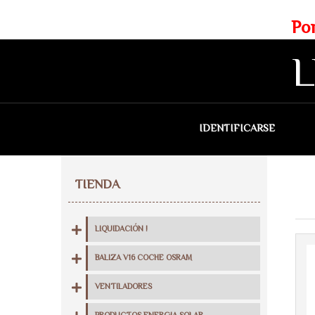
Web exclusiva para profesionales
Portes gratis para Madrid a 
L
IDENTIFICARSE
QU
TIENDA
LIQUIDACIÓN !
BALIZA V16 COCHE OSRAM
VENTILADORES