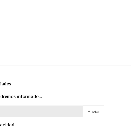
edades
ndremos informado...
Enviar
vacidad