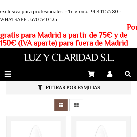
We
exclusiva para profesionales - Teléfono.: 91 841 53 80 -
WHATSAPP : 670 340 125
Porte
gratis para Madrid a partir de 75€ y de
150€ (IVA aparte) para fuera de Madrid
LUZ Y CLARIDAD S.L.
Más info
Más info
FILTRAR POR FAMILIAS