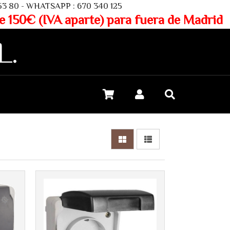
SAPP : 670 340 125
aparte) para fuera de Madrid
L.