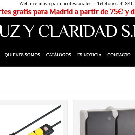
 - Teléfono.: 91 841 53 80 - WHAT
partir de 75€ y de 150€ (IVA 
UZ Y CLARIDAD S.
IENES SOMOS
CATÁLOGOS
ES NOTICIA
CONTACTO
Más info