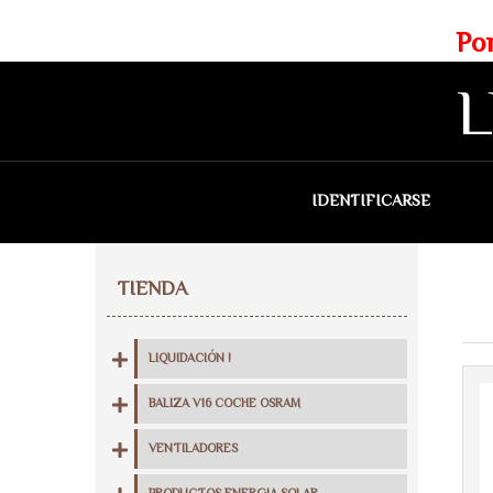
Web exclusiva para profesionales
Portes gratis para Madrid a 
L
IDENTIFICARSE
QU
TIENDA
LIQUIDACIÓN !
BALIZA V16 COCHE OSRAM
VENTILADORES