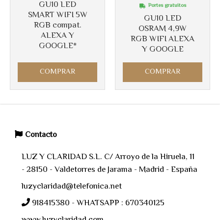
GU10 LED
Portes gratuitos
SMART WIFI 5W
GU10 LED
RGB compat.
OSRAM 4,9W
ALEXA Y
RGB WIFI ALEXA
GOOGLE*
Y GOOGLE
COMPRAR
COMPRAR
Contacto
LUZ Y CLARIDAD S.L. C/ Arroyo de la Hiruela, 11
- 28150 - Valdetorres de Jarama - Madrid - España
luzyclaridad@telefonica.net
918415380 - WHATSAPP : 670340125
www.luzyclaridad.com