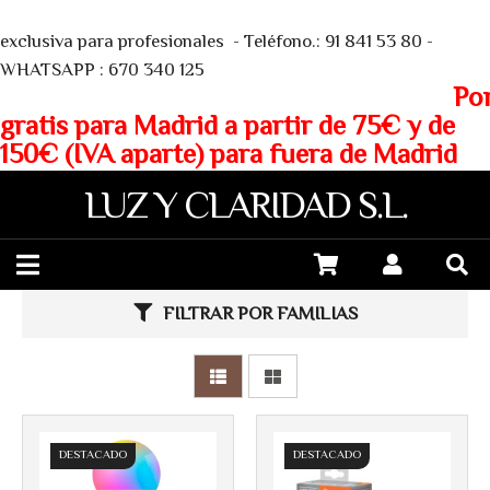
We
exclusiva para profesionales - Teléfono.: 91 841 53 80 -
WHATSAPP : 670 340 125
Porte
gratis para Madrid a partir de 75€ y de
150€ (IVA aparte) para fuera de Madrid
LUZ Y CLARIDAD S.L.
FILTRAR POR FAMILIAS
Más info
Más info
DESTACADO
DESTACADO