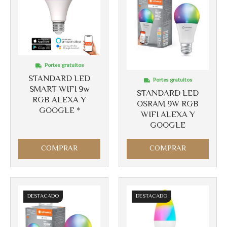
Portes gratuitos
STANDARD LED
Portes gratuitos
SMART WIFI 9w
STANDARD LED
RGB ALEXA Y
OSRAM 9W RGB
GOOGLE *
WIFI ALEXA Y
GOOGLE
COMPRAR
COMPRAR
Más info
Más info
DESTACADO
DESTACADO