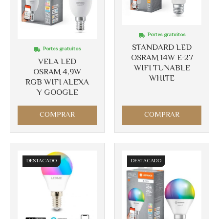
Portes gratuitos
STANDARD LED
Portes gratuitos
OSRAM 14W E-27
VELA LED
WIFI TUNABLE
OSRAM 4,9W
WHITE
RGB WIFI ALEXA
Y GOOGLE
Más info
COMPRAR
COMPRAR
Más info
DESTACADO
DESTACADO