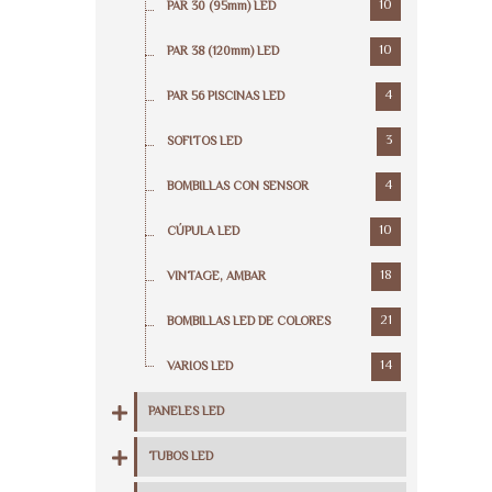
10
PAR 30 (95mm) LED
10
PAR 38 (120mm) LED
4
PAR 56 PISCINAS LED
3
SOFITOS LED
4
BOMBILLAS CON SENSOR
10
CÚPULA LED
18
VINTAGE, AMBAR
21
BOMBILLAS LED DE COLORES
14
VARIOS LED
PANELES LED
TUBOS LED