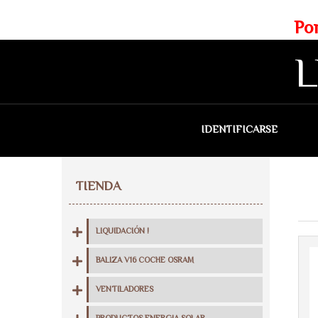
Web exclusiva para profesionales
Portes gratis para Madrid a 
L
IDENTIFICARSE
QU
TIENDA
LIQUIDACIÓN !
BALIZA V16 COCHE OSRAM
VENTILADORES