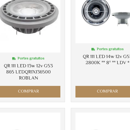
Portes gratuitos
QR 111 LED 14w 12v G5
Portes gratuitos
2800K "" 8º "" LDV *
QR 111 LED 13w 12v G53
865 LEDQR1X136500
ROBLAN
COMPRAR
COMPRAR