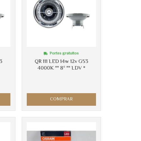
Portes gratuitos
3
QR 111 LED 14w 12v G53
4000K "" 8º "" LDV *
COMPRAR