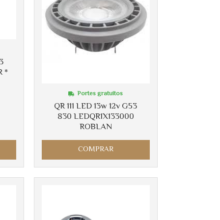
3
 *
Portes gratuitos
QR 111 LED 13w 12v G53
830 LEDQR1X133000
ROBLAN
COMPRAR