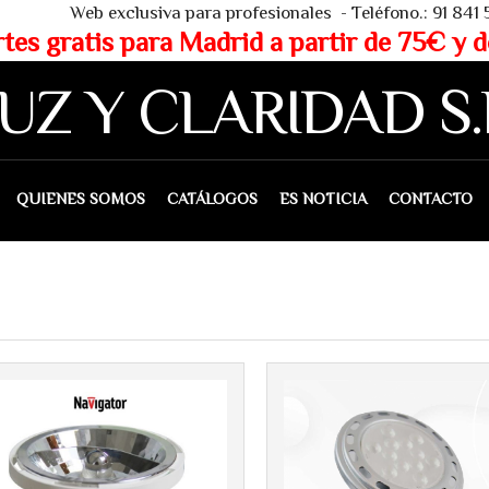
 - Teléfono.: 91 841 53 80 - WHAT
partir de 75€ y de 150€ (IVA 
UZ Y CLARIDAD S.
IENES SOMOS
CATÁLOGOS
ES NOTICIA
CONTACTO
Más info
Más info