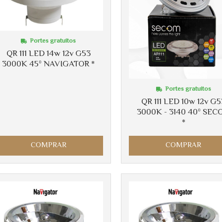
Portes gratuitos
QR 111 LED 14w 12v G53
3000K 45º NAVIGATOR *
Portes gratuitos
QR 111 LED 10w 12v G5
3000K - 3140 40º SEC
*
COMPRAR
COMPRAR
Más info
Más info