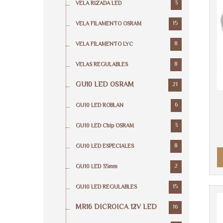
3
VELA RIZADA LED
15
VELA FILAMENTO OSRAM
8
VELA FILAMENTO LYC
8
VELAS REGULABLES
GU10 LED OSRAM
21
6
GU10 LED ROBLAN
3
GU10 LED Chip OSRAM
8
GU10 LED ESPECIALES
2
GU10 LED 35mm
15
GU10 LED REGULABLES
MR16 DICROICA 12V LED
16