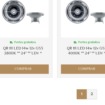
Portes gratuitos
Portes gratuitos
QR 111 LED 14w 12v G53
QR 111 LED 14w 12v G5
2800K "" 24º "" LDV *
4000K "" 24º "" LDV 
COMPRAR
COMPRAR
1
2