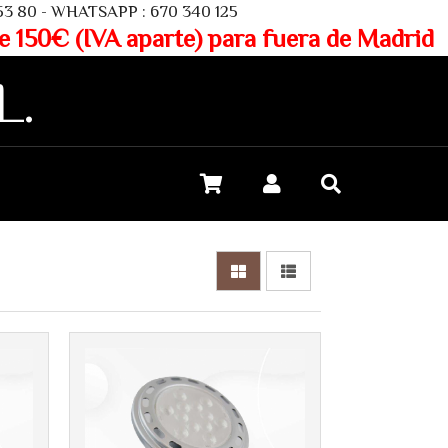
SAPP : 670 340 125
aparte) para fuera de Madrid
L.
Más info