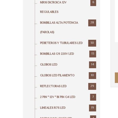
6
MR16 DICROICA 12V
REGULABLES
28
BOMBILLAS ALTA POTENCIA
(FAROLAS)
30
PEBETEROS Y TUBULARES LED
13
BOMBILLAS G9 220V LED
14
GLOBOS LED
10
GLOBOS LED FILAMENTO
29
REFLECTORAS LED
7
2 PIN " 12V " BI PIN G4 LED
19
LINEALES R7S LED