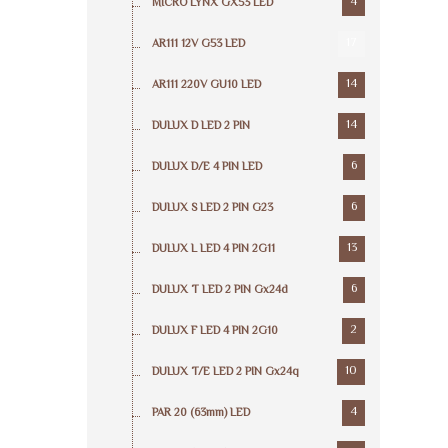
4
MICRO LYNX GX53 LED
17
AR111 12V G53 LED
14
AR111 220V GU10 LED
14
DULUX D LED 2 PIN
6
DULUX D/E 4 PIN LED
6
DULUX S LED 2 PIN G23
13
DULUX L LED 4 PIN 2G11
6
DULUX T LED 2 PIN Gx24d
2
DULUX F LED 4 PIN 2G10
10
DULUX T/E LED 2 PIN Gx24q
4
PAR 20 (63mm) LED