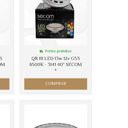
Portes gratuitos
3
QR 111 LED 13w 12v G53
OM
6500K - 3141 40º SECOM
*
COMPRAR
Más info