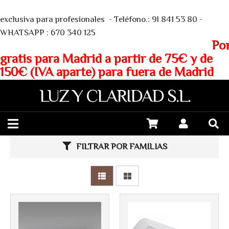
We
exclusiva para profesionales - Teléfono.: 91 841 53 80 -
WHATSAPP : 670 340 125
Porte
gratis para Madrid a partir de 75€ y de
150€ (IVA aparte) para fuera de Madrid
LUZ Y CLARIDAD S.L.
FILTRAR POR FAMILIAS
Más info
Más info