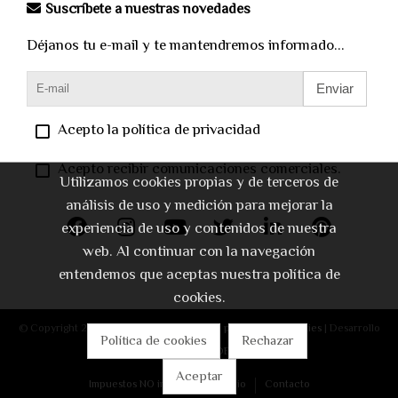
Suscríbete a nuestras novedades
Déjanos tu e-mail y te mantendremos informado...
Enviar
Acepto la política de privacidad
Acepto recibir comunicaciones comerciales.
Utilizamos cookies propias y de terceros de
análisis de uso y medición para mejorar la
experiencia de uso y contenidos de nuestra
web. Al continuar con la navegación
entendemos que aceptas nuestra política de
cookies.
© Copyright 2026 |
Aviso legal
|
Política de privacidad
|
Cookies
| Desarrollo
Política de cookies
Rechazar
web:
Software DELSOL
Aceptar
Impuestos NO incluidos
Inicio
Contacto