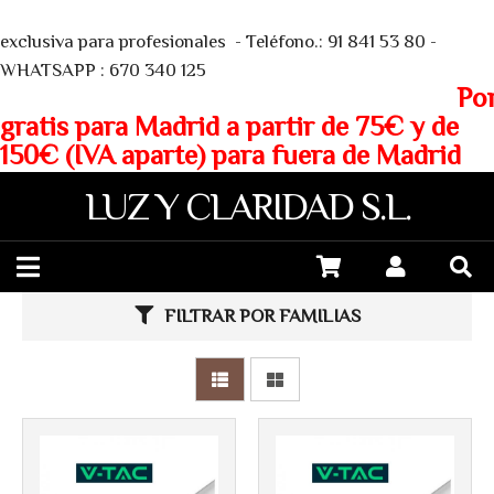
We
exclusiva para profesionales - Teléfono.: 91 841 53 80 -
WHATSAPP : 670 340 125
Porte
gratis para Madrid a partir de 75€ y de
150€ (IVA aparte) para fuera de Madrid
LUZ Y CLARIDAD S.L.
Más info
Más info
FILTRAR POR FAMILIAS