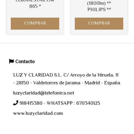
OSRAM STAR 15w
(1800lm) **
865 *
PHILIPS **
COMPRAR
COMPRAR
Contacto
LUZ Y CLARIDAD S.L. C/ Arroyo de la Hiruela, 11
- 28150 - Valdetorres de Jarama - Madrid - España
luzyclaridad@telefonica.net
918415380 - WHATSAPP : 670340125
www.luzyclaridad.com