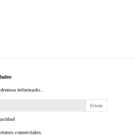
edades
ndremos informado...
Enviar
vacidad
ciones comerciales.