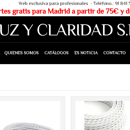
 - Teléfono.: 91 841 53 80 - WHAT
partir de 75€ y de 150€ (IVA 
UZ Y CLARIDAD S.
IENES SOMOS
CATÁLOGOS
ES NOTICIA
CONTACTO
Más info