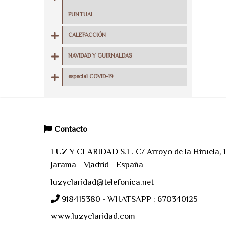
PUNTUAL
CALEFACCIÓN
NAVIDAD Y GUIRNALDAS
especial COVID-19
Contacto
LUZ Y CLARIDAD S.L. C/ Arroyo de la Hiruela, 11
Jarama - Madrid - España
luzyclaridad@telefonica.net
918415380 - WHATSAPP : 670340125
www.luzyclaridad.com