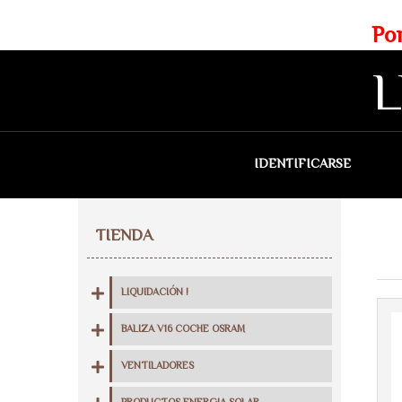
Web exclusiva para profesionales
Portes gratis para Madrid a 
L
IDENTIFICARSE
QU
TIENDA
LIQUIDACIÓN !
BALIZA V16 COCHE OSRAM
VENTILADORES