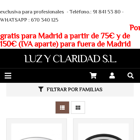
We
exclusiva para profesionales - Teléfono.: 91 841 53 80 -
WHATSAPP : 670 340 125
Porte
gratis para Madrid a partir de 75€ y de
150€ (IVA aparte) para fuera de Madrid
LUZ Y CLARIDAD S.L.
FILTRAR POR FAMILIAS
Más info
Más info