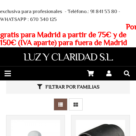
We
exclusiva para profesionales - Teléfono.: 91 841 53 80 -
WHATSAPP : 670 340 125
Porte
gratis para Madrid a partir de 75€ y de
150€ (IVA aparte) para fuera de Madrid
LUZ Y CLARIDAD S.L.
Más info
Más info
FILTRAR POR FAMILIAS