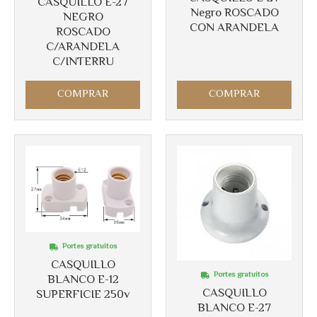
CASQUILLO E-27
Negro ROSCADO
NEGRO
CON ARANDELA
ROSCADO
C/ARANDELA
Más info
C/INTERRU
Más info
COMPRAR
COMPRAR
Portes gratuitos
CASQUILLO
Portes gratuitos
BLANCO E-12
CASQUILLO
SUPERFICIE 250v
BLANCO E-27