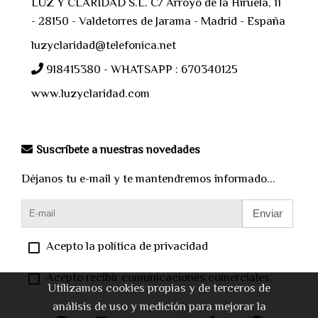
LUZ Y CLARIDAD S.L. C/ Arroyo de la Hiruela, 11
- 28150 - Valdetorres de Jarama - Madrid - España
luzyclaridad@telefonica.net
918415380 - WHATSAPP : 670340125
www.luzyclaridad.com
Suscríbete a nuestras novedades
Déjanos tu e-mail y te mantendremos informado...
Enviar
Acepto la política de privacidad
Acepto recibir comunicaciones comerciales.
Utilizamos cookies propias y de terceros de
análisis de uso y medición para mejorar la