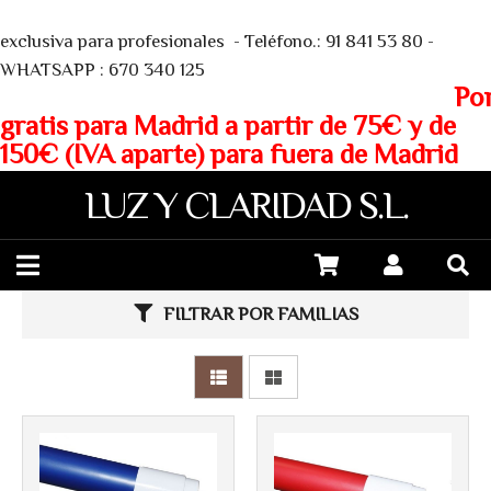
We
Más info
exclusiva para profesionales - Teléfono.: 91 841 53 80 -
Más info
WHATSAPP : 670 340 125
Porte
gratis para Madrid a partir de 75€ y de
150€ (IVA aparte) para fuera de Madrid
LUZ Y CLARIDAD S.L.
FILTRAR POR FAMILIAS
Más info
Más info