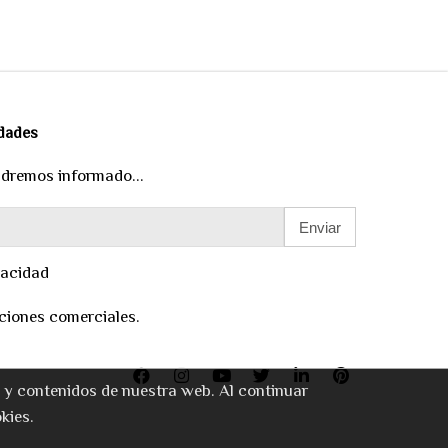
edades
ndremos informado...
Enviar
vacidad
ciones comerciales.
o y contenidos de nuestra web. Al continuar
kies.