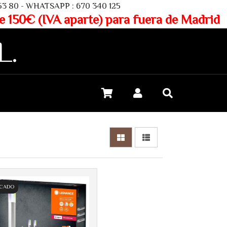
SAPP : 670 340 125
aparte) para fuera de Madrid
L.
ACADO