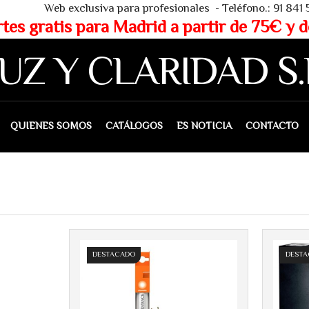
 - Teléfono.: 91 841 53 80 - WHAT
partir de 75€ y de 150€ (IVA 
UZ Y CLARIDAD S.
IENES SOMOS
CATÁLOGOS
ES NOTICIA
CONTACTO
DESTACADO
DEST