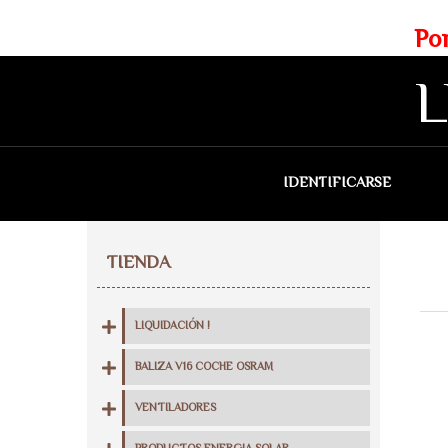
Web exclusiva para profesionales
Portes gratis para Madrid a 
L
IDENTIFICARSE
QU
TIENDA
LIQUIDACIÓN !
BALIZA V16 COCHE OSRAM
VENTILADORES