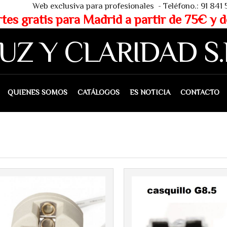
 - Teléfono.: 91 841 53 80 - WHAT
partir de 75€ y de 150€ (IVA 
UZ Y CLARIDAD S.
IENES SOMOS
CATÁLOGOS
ES NOTICIA
CONTACTO
Más info
Más info