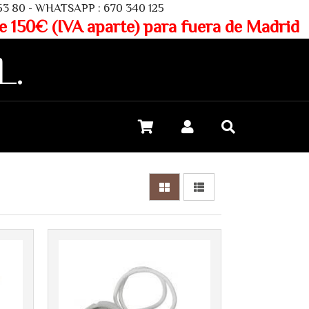
SAPP : 670 340 125
aparte) para fuera de Madrid
L.
Más info