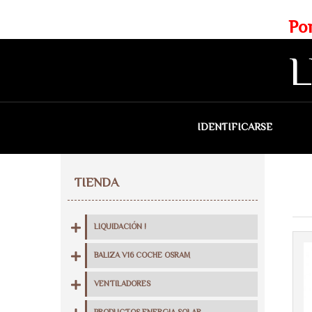
Web exclusiva para profesionales
Portes gratis para Madrid a 
L
IDENTIFICARSE
QU
TIENDA
LIQUIDACIÓN !
BALIZA V16 COCHE OSRAM
VENTILADORES