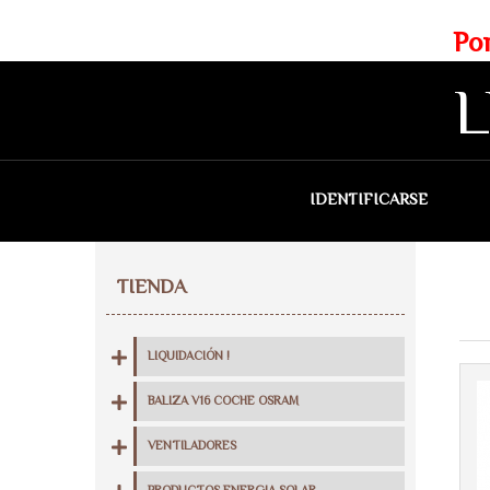
Web exclusiva para profesionales
Portes gratis para Madrid a 
L
IDENTIFICARSE
QU
TIENDA
LIQUIDACIÓN !
BALIZA V16 COCHE OSRAM
VENTILADORES