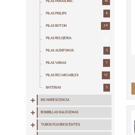
16
PILAS PANASONIC
6
PILAS PHILIPS
24
PILAS BOTON
11
PILAS RELOJERIA
3
PILAS AUDIFONOS
7
PILAS VARIAS
12
PILAS RECARGABLES
5
BATERIAS
INCANDESCENCIA
BOMBILLAS HALÓGENAS
TUBOS FLUORESCENTES