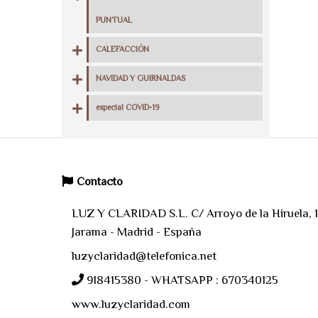
PUNTUAL
CALEFACCIÓN
NAVIDAD Y GUIRNALDAS
especial COVID-19
Contacto
LUZ Y CLARIDAD S.L. C/ Arroyo de la Hiruela, 11
Jarama - Madrid - España
luzyclaridad@telefonica.net
918415380 - WHATSAPP : 670340125
www.luzyclaridad.com