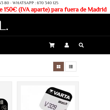
SAPP : 670 340 125
aparte) para fuera de Madrid
L.
Más info