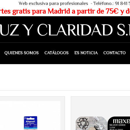
 - Teléfono.: 91 841 53 80 - WHAT
partir de 75€ y de 150€ (IVA 
UZ Y CLARIDAD S.
IENES SOMOS
CATÁLOGOS
ES NOTICIA
CONTACTO
Más info
Más info