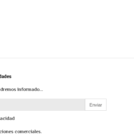
edades
ndremos informado...
Enviar
vacidad
ciones comerciales.