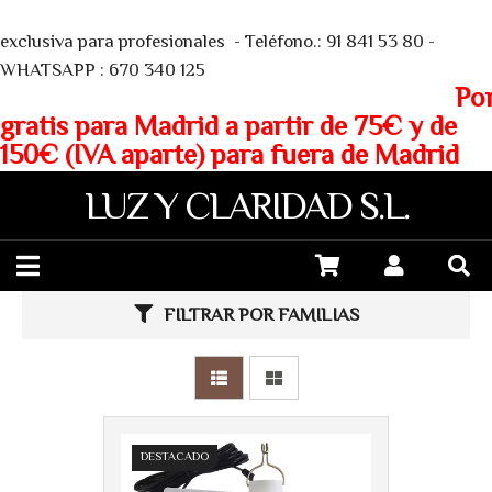
We
exclusiva para profesionales - Teléfono.: 91 841 53 80 -
WHATSAPP : 670 340 125
Porte
gratis para Madrid a partir de 75€ y de
150€ (IVA aparte) para fuera de Madrid
LUZ Y CLARIDAD S.L.
FILTRAR POR FAMILIAS
DESTACADO