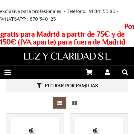
We
exclusiva para profesionales - Teléfono.: 91 841 53 80 -
WHATSAPP : 670 340 125
Porte
gratis para Madrid a partir de 75€ y de
150€ (IVA aparte) para fuera de Madrid
LUZ Y CLARIDAD S.L.
Más info
Más info
FILTRAR POR FAMILIAS