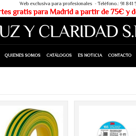
 - Teléfono.: 91 841 53 80 - WHAT
partir de 75€ y de 150€ (IVA 
UZ Y CLARIDAD S.
IENES SOMOS
CATÁLOGOS
ES NOTICIA
CONTACTO
Más info