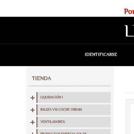
Web exclusiva para profesionales
Portes gratis para Madrid a 
L
IDENTIFICARSE
QU
TIENDA
LIQUIDACIÓN !
BALIZA V16 COCHE OSRAM
VENTILADORES