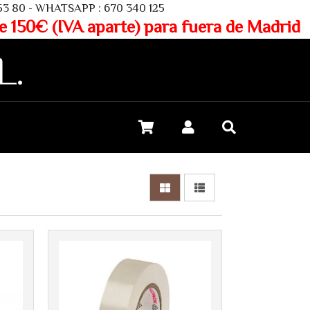
SAPP : 670 340 125
aparte) para fuera de Madrid
L.
Más info