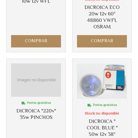
10w 12v WFL
DICROICA ECO
20w 12v 60º
48860 VWFL
OSRAM
COMPRAR
COMPRAR
Portes gratuitos
Portes gratuitos
DICROICA "220v"
Stock no disponible
35w PINCHOS
DICROICA "
COOL BLUE "
50w 12v 38º