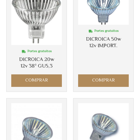
Portes gratuitos
DICROICA 50w
12v IMPORT.
Más info
Más info
Portes gratuitos
DICROICA 20w
12v 38º GU5,3
COMPRAR
COMPRAR