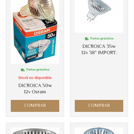
Portes gratuitos
DICROICA 35w
12v 38º IMPORT.
Más info
Portes gratuitos
Más info
Stock no disponible
DICROICA 50w
12v Osram
COMPRAR
COMPRAR