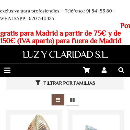
We
exclusiva para profesionales - Teléfono.: 91 841 53 80 -
WHATSAPP : 670 340 125
Porte
gratis para Madrid a partir de 75€ y de
150€ (IVA aparte) para fuera de Madrid
LUZ Y CLARIDAD S.L.
FILTRAR POR FAMILIAS
Más info
Más info