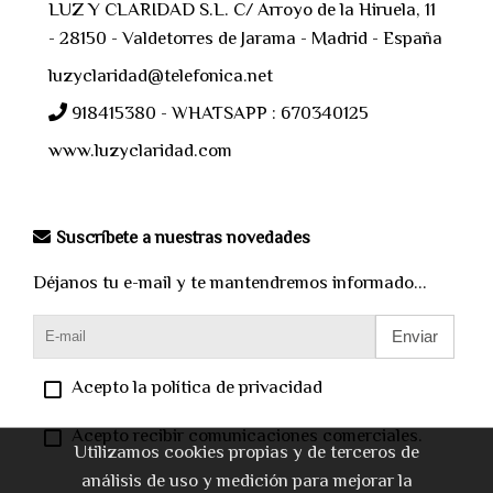
LUZ Y CLARIDAD S.L. C/ Arroyo de la Hiruela, 11
- 28150 - Valdetorres de Jarama - Madrid - España
luzyclaridad@telefonica.net
918415380 - WHATSAPP : 670340125
www.luzyclaridad.com
Suscríbete a nuestras novedades
Déjanos tu e-mail y te mantendremos informado...
Enviar
Acepto la política de privacidad
Acepto recibir comunicaciones comerciales.
Utilizamos cookies propias y de terceros de
análisis de uso y medición para mejorar la