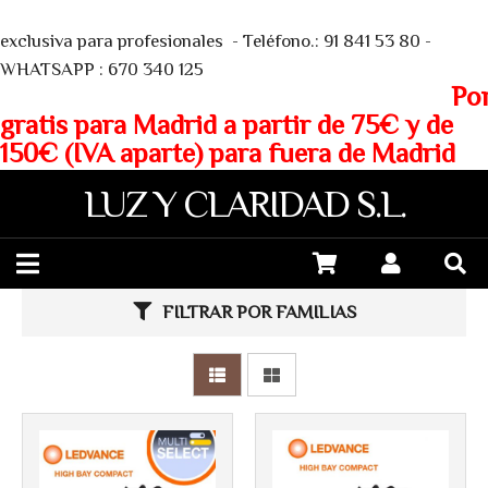
We
exclusiva para profesionales - Teléfono.: 91 841 53 80 -
WHATSAPP : 670 340 125
Porte
gratis para Madrid a partir de 75€ y de
150€ (IVA aparte) para fuera de Madrid
LUZ Y CLARIDAD S.L.
FILTRAR POR FAMILIAS
Más info