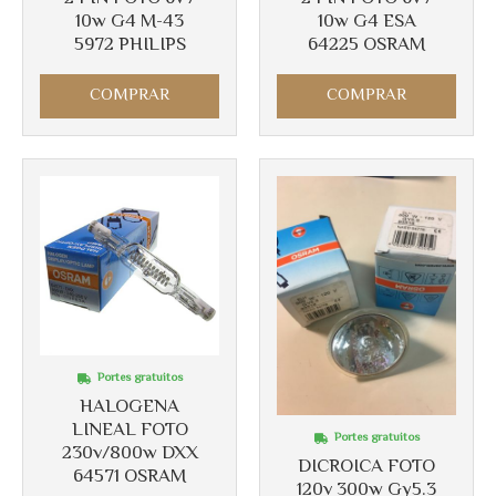
10w G4 M-43
10w G4 ESA
5972 PHILIPS
64225 OSRAM
Más info
Más info
COMPRAR
COMPRAR
Portes gratuitos
HALOGENA
LINEAL FOTO
Portes gratuitos
230v/800w DXX
DICROICA FOTO
64571 OSRAM
120v 300w Gy5.3