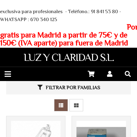
We
exclusiva para profesionales - Teléfono.: 91 841 53 80 -
WHATSAPP : 670 340 125
Porte
gratis para Madrid a partir de 75€ y de
150€ (IVA aparte) para fuera de Madrid
LUZ Y CLARIDAD S.L.
Más info
Más info
FILTRAR POR FAMILIAS