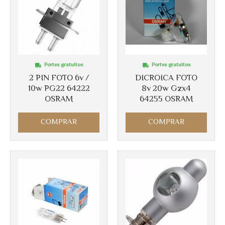
Portes gratuitos
Portes gratuitos
Más info
2 PIN FOTO 6v /
DICROICA FOTO
Más info
10w PG22 64222
8v 20w Gzx4
OSRAM
64255 OSRAM
COMPRAR
COMPRAR