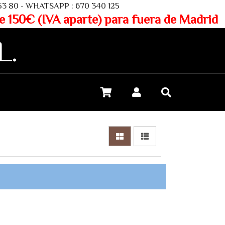
SAPP : 670 340 125
aparte) para fuera de Madrid
L.