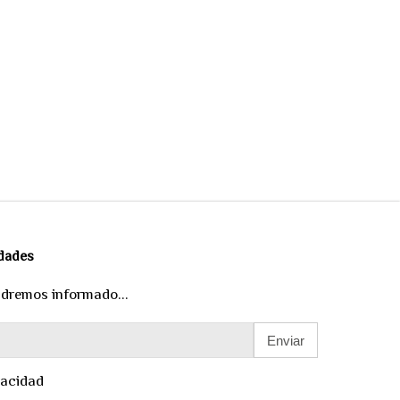
edades
ndremos informado...
Enviar
vacidad