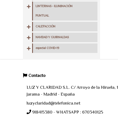
LINTERNAS - ILUMINACIÓN
PUNTUAL
CALEFACCIÓN
NAVIDAD Y GUIRNALDAS
especial COVID-19
Contacto
LUZ Y CLARIDAD S.L. C/ Arroyo de la Hiruela, 11
Jarama - Madrid - España
luzyclaridad@telefonica.net
918415380 - WHATSAPP : 670340125