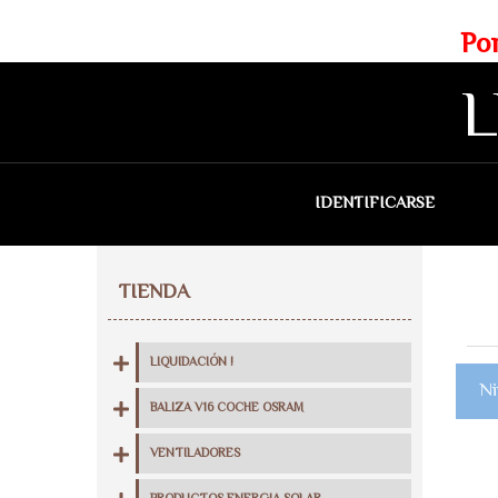
Web exclusiva para profesionales
Portes gratis para Madrid a 
L
IDENTIFICARSE
QU
TIENDA
LIQUIDACIÓN !
Ni
BALIZA V16 COCHE OSRAM
VENTILADORES