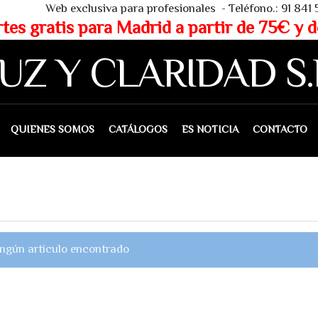
 - Teléfono.: 91 841 53 80 - WHAT
partir de 75€ y de 150€ (IVA 
UZ Y CLARIDAD S.
IENES SOMOS
CATÁLOGOS
ES NOTICIA
CONTACTO
ngún artículo encontrado