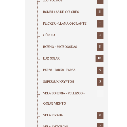
3
250 VOLTIOS
31
BOMBILLAS DE COLORES
5
FLICKER - LLAMA OSCILANTE
4
CÚPULA
11
HORNO - MICROONDAS
10
LUZ SOLAR
9
PAR36 - PAR38 - PAR56
2
SUPERLUX KRYPTON
5
VELA BOHEMIA - PELLIZCO -
GOLPE VIENTO
8
VELA RIZADA
6