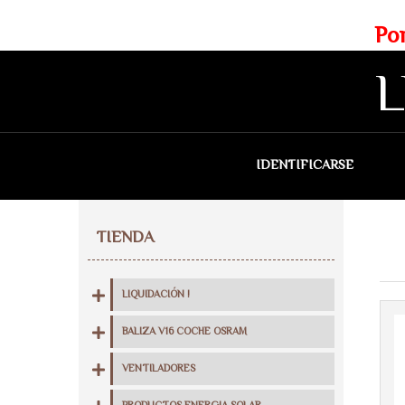
Web exclusiva para profesionales
Portes gratis para Madrid a 
L
IDENTIFICARSE
QU
TIENDA
LIQUIDACIÓN !
BALIZA V16 COCHE OSRAM
VENTILADORES