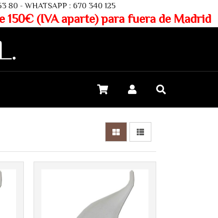
SAPP : 670 340 125
aparte) para fuera de Madrid
L.