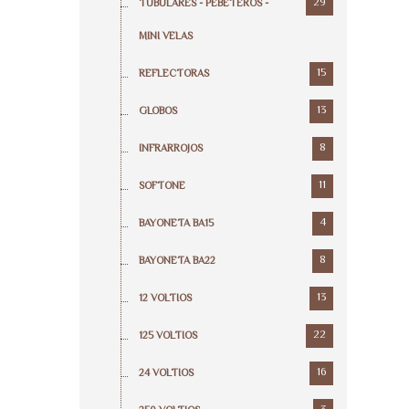
29
TUBULARES - PEBETEROS -
MINI VELAS
15
REFLECTORAS
13
GLOBOS
8
INFRARROJOS
11
SOFTONE
4
BAYONETA BA15
8
BAYONETA BA22
13
12 VOLTIOS
22
125 VOLTIOS
16
24 VOLTIOS