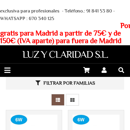
We
exclusiva para profesionales - Teléfono.: 91 841 53 80 -
WHATSAPP : 670 340 125
Porte
gratis para Madrid a partir de 75€ y de
150€ (IVA aparte) para fuera de Madrid
LUZ Y CLARIDAD S.L.
FILTRAR POR FAMILIAS
Más info
Más info