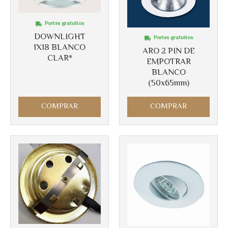
Portes gratuitos
Más info
DOWNLIGHT
Portes gratuitos
Más info
1X18 BLANCO
ARO 2 PIN DE
CLAR*
EMPOTRAR
BLANCO
(50x65mm)
COMPRAR
COMPRAR
Más info