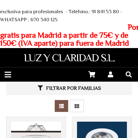
We
exclusiva para profesionales - Teléfono.: 91 841 53 80 -
WHATSAPP : 670 340 125
Porte
gratis para Madrid a partir de 75€ y de
150€ (IVA aparte) para fuera de Madrid
Más info
LUZ Y CLARIDAD S.L.
Más info
FILTRAR POR FAMILIAS