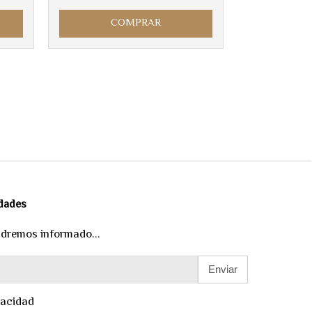
COMPRAR
edades
ndremos informado...
Enviar
vacidad