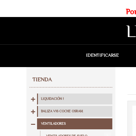
Web exclusiva para profesionales
Portes gratis para Madrid a 
L
IDENTIFICARSE
QU
TIENDA
LIQUIDACIÓN !
BALIZA V16 COCHE OSRAM
VENTILADORES