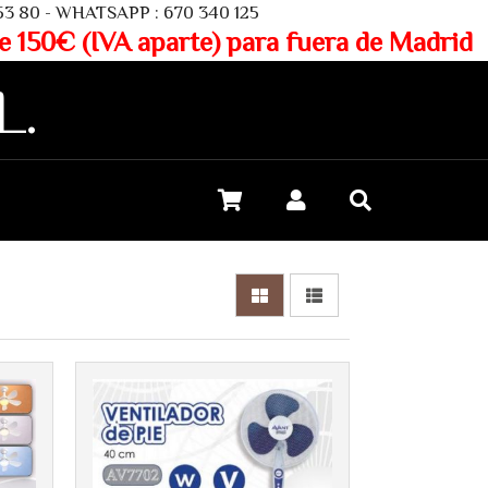
SAPP : 670 340 125
aparte) para fuera de Madrid
L.