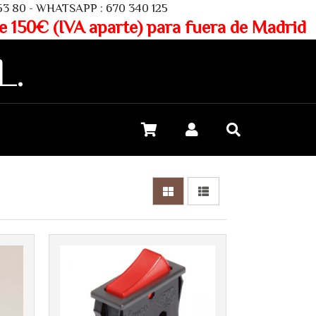
SAPP : 670 340 125
aparte) para fuera de Madrid
L.