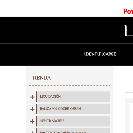
Web exclusiva para profesionales
Portes gratis para Madrid a 
L
IDENTIFICARSE
QU
TIENDA
LIQUIDACIÓN !
BALIZA V16 COCHE OSRAM
VENTILADORES