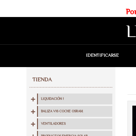
Web exclusiva para profesionales
Portes gratis para Madrid a 
L
IDENTIFICARSE
QU
TIENDA
LIQUIDACIÓN !
BALIZA V16 COCHE OSRAM
VENTILADORES