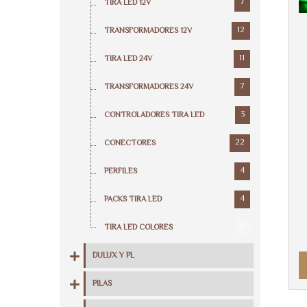
7
TIRA LED 12V
12
TRANSFORMADORES 12V
11
TIRA LED 24V
7
TRANSFORMADORES 24V
3
CONTROLADORES TIRA LED
22
CONECTORES
4
PERFILES
4
PACKS TIRA LED
6
TIRA LED COLORES
DULUX Y PL
PILAS