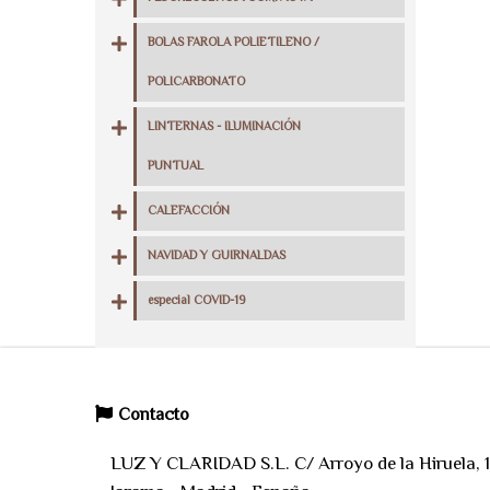
BOLAS FAROLA POLIETILENO /
POLICARBONATO
LINTERNAS - ILUMINACIÓN
PUNTUAL
CALEFACCIÓN
NAVIDAD Y GUIRNALDAS
especial COVID-19
Contacto
LUZ Y CLARIDAD S.L. C/ Arroyo de la Hiruela, 11