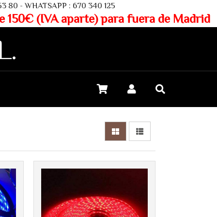
SAPP : 670 340 125
aparte) para fuera de Madrid
L.