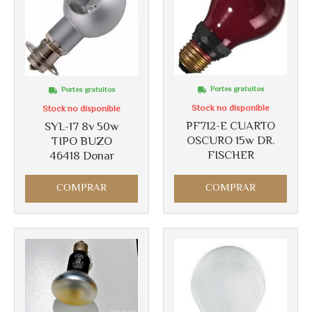
Portes gratuitos
Portes gratuitos
Stock no disponible
Stock no disponible
PF712-E CUARTO
SYL-17 8v 50w
OSCURO 15w DR.
TIPO BUZO
FISCHER
46418 Donar
COMPRAR
COMPRAR
Más info
Más info