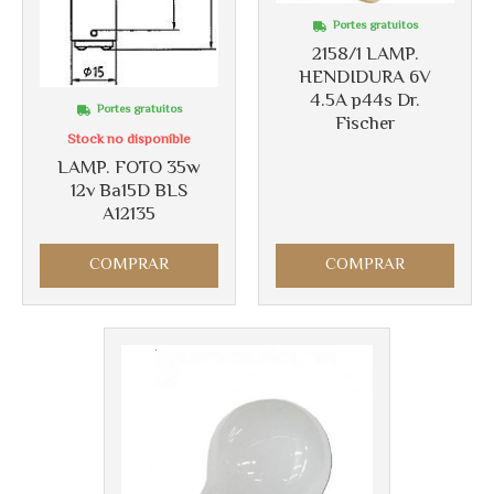
Portes gratuitos
2158/1 LAMP.
HENDIDURA 6V
4.5A p44s Dr.
Portes gratuitos
Fischer
Stock no disponible
LAMP. FOTO 35w
12v Ba15D BLS
A12135
COMPRAR
COMPRAR