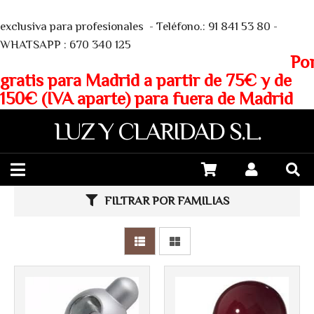
We
exclusiva para profesionales - Teléfono.: 91 841 53 80 -
WHATSAPP : 670 340 125
Porte
gratis para Madrid a partir de 75€ y de
150€ (IVA aparte) para fuera de Madrid
LUZ Y CLARIDAD S.L.
FILTRAR POR FAMILIAS
Más info
Más info