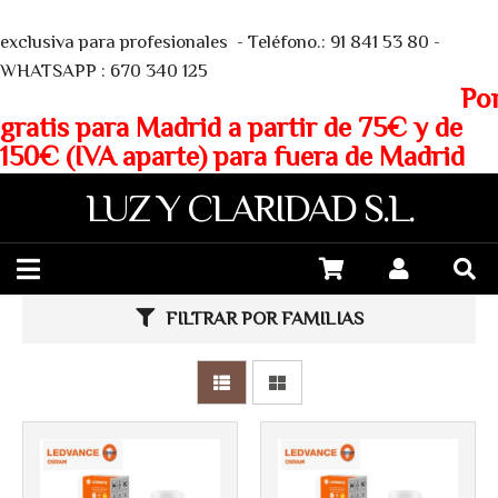
We
exclusiva para profesionales - Teléfono.: 91 841 53 80 -
WHATSAPP : 670 340 125
Porte
gratis para Madrid a partir de 75€ y de
150€ (IVA aparte) para fuera de Madrid
LUZ Y CLARIDAD S.L.
FILTRAR POR FAMILIAS
Más info
Más info