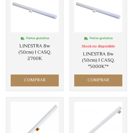
Portes gratuitos
Portes gratuitos
LINESTRA 8w
Stock no disponible
(50cm) 1 CASQ.
LINESTRA 8w
Más info
Más info
2700K
(50cm) 1 CASQ.
"5000K"*
COMPRAR
COMPRAR