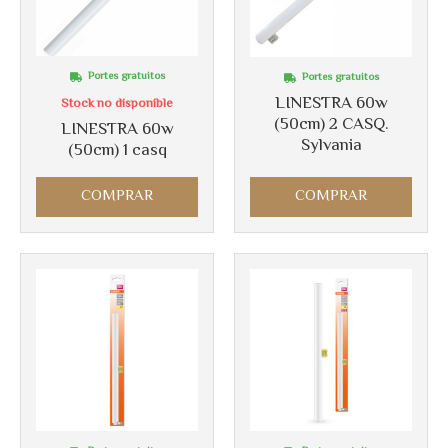
Portes gratuitos
Portes gratuitos
LINESTRA 60w
Stock no disponible
(50cm) 2 CASQ.
LINESTRA 60w
Más info
Más info
Sylvania
(50cm) 1 casq
COMPRAR
COMPRAR