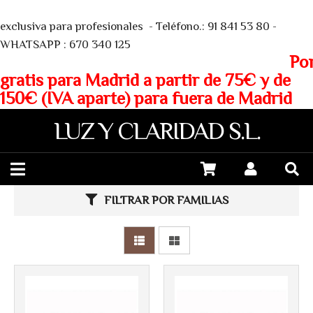
We
exclusiva para profesionales - Teléfono.: 91 841 53 80 -
WHATSAPP : 670 340 125
Porte
gratis para Madrid a partir de 75€ y de
150€ (IVA aparte) para fuera de Madrid
LUZ Y CLARIDAD S.L.
Más info
Más info
FILTRAR POR FAMILIAS