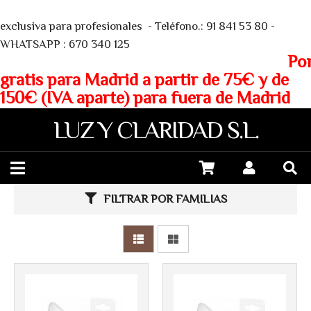
We
exclusiva para profesionales - Teléfono.: 91 841 53 80 -
WHATSAPP : 670 340 125
Porte
gratis para Madrid a partir de 75€ y de
150€ (IVA aparte) para fuera de Madrid
LUZ Y CLARIDAD S.L.
FILTRAR POR FAMILIAS
Más info
Más info