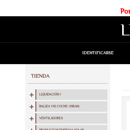
Web exclusiva para profesionales
Portes gratis para Madrid a 
L
IDENTIFICARSE
QU
TIENDA
LIQUIDACIÓN !
BALIZA V16 COCHE OSRAM
VENTILADORES