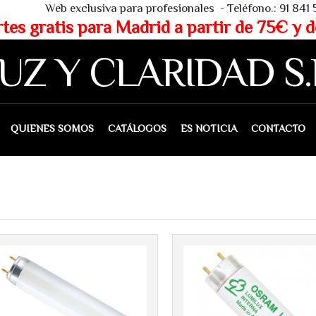
 - Teléfono.: 91 841 53 80 - WHAT
partir de 75€ y de 150€ (IVA 
UZ Y CLARIDAD S.
IENES SOMOS
CATÁLOGOS
ES NOTICIA
CONTACTO
Más info