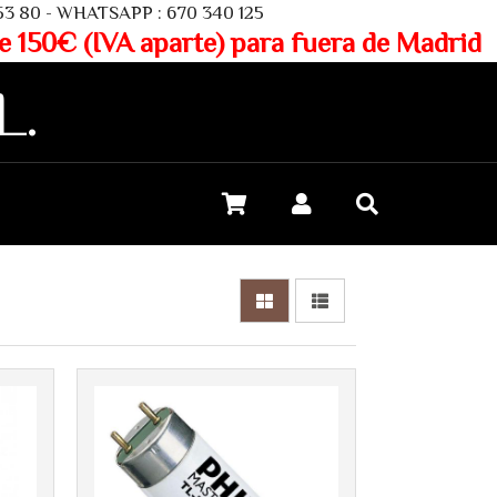
SAPP : 670 340 125
aparte) para fuera de Madrid
L.