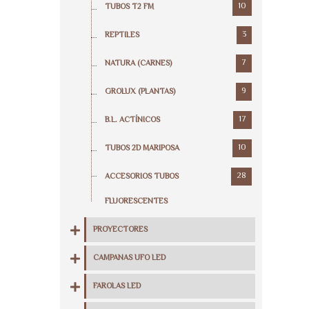
10
TUBOS T2 FM
3
REPTILES
7
NATURA (CARNES)
9
GROLUX (PLANTAS)
17
B.L. ACTÍNICOS
10
TUBOS 2D MARIPOSA
28
ACCESORIOS TUBOS
FLUORESCENTES
PROYECTORES
CAMPANAS UFO LED
FAROLAS LED