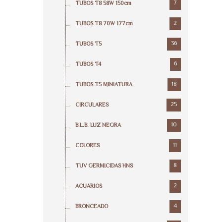
7
TUBOS T8 58W 150cm
2
TUBOS T8 70W 177cm
36
TUBOS T5
6
TUBOS T4
18
TUBOS T5 MINIATURA
25
CIRCULARES
10
B.L.B. LUZ NEGRA
11
COLORES
8
TUV GERMICIDAS HNS
2
ACUARIOS
4
BRONCEADO