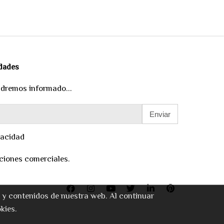
edades
ndremos informado...
Enviar
vacidad
ciones comerciales.
o y contenidos de nuestra web. Al continuar
kies.