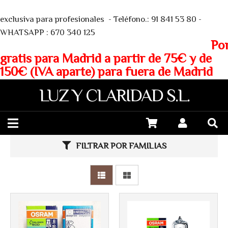
We
exclusiva para profesionales - Teléfono.: 91 841 53 80 -
WHATSAPP : 670 340 125
Porte
gratis para Madrid a partir de 75€ y de
150€ (IVA aparte) para fuera de Madrid
LUZ Y CLARIDAD S.L.
Más info
Más info
FILTRAR POR FAMILIAS